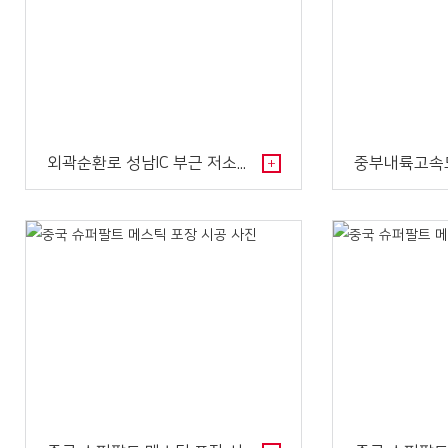
외곽순환로 성남IC 부근 저소음/배수성 포장(Q..
+