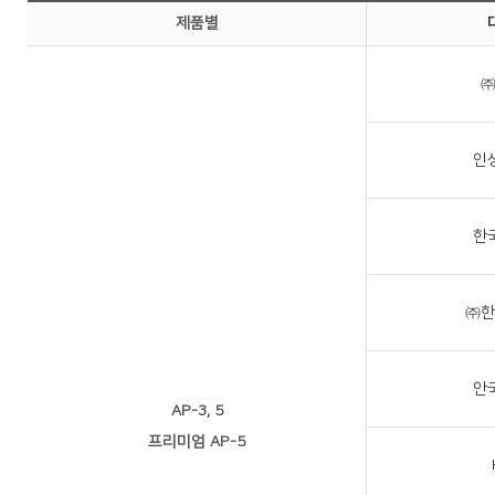
제품별
㈜
인
한
㈜한
안
AP-3, 5
프리미엄 AP-5