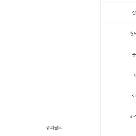
삼
월
풍
인
한
슈퍼팔트