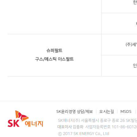
한
(주)
슈퍼팔트
구스/메스틱 아스팔트
인
SK윤리경영 상담/제보
오시는길
MSDS